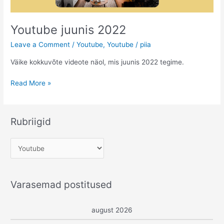
Youtube juunis 2022
Leave a Comment
/
Youtube
,
Youtube
/
piia
Väike kokkuvõte videote näol, mis juunis 2022 tegime.
Youtube
Read More »
juunis
2022
Rubriigid
R
u
b
Varasemad postitused
r
i
august 2026
i