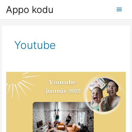
Skip
Appo kodu
Main
to
content
Men
Youtube