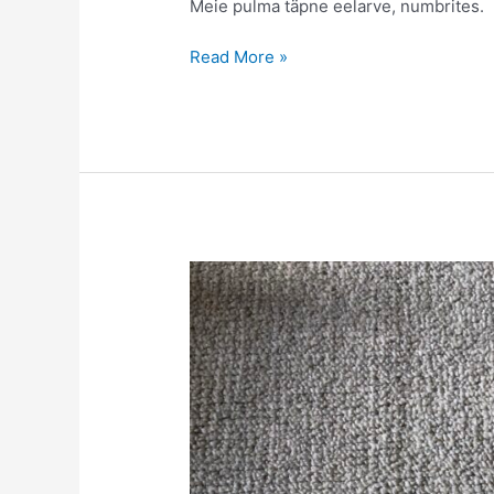
Meie pulma täpne eelarve, numbrites.
Pulmad
Read More »
finaal:
tegelik
eelarve