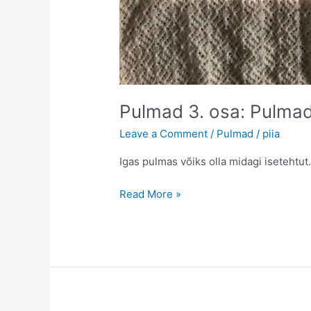
Pulmad 3. osa: Pulmad
Leave a Comment
/
Pulmad
/
piia
Igas pulmas võiks olla midagi isetehtut
Pulmad
Read More »
3.
osa:
Pulmade
jaoks
ise
tehtud
ja