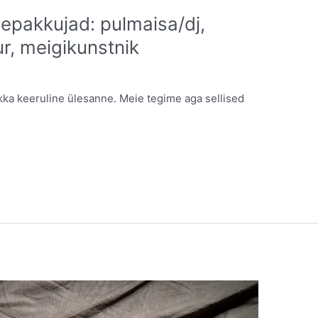
epakkujad: pulmaisa/dj,
ur, meigikunstnik
ka keeruline ülesanne. Meie tegime aga sellised