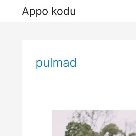
Skip
Appo kodu
to
content
pulmad