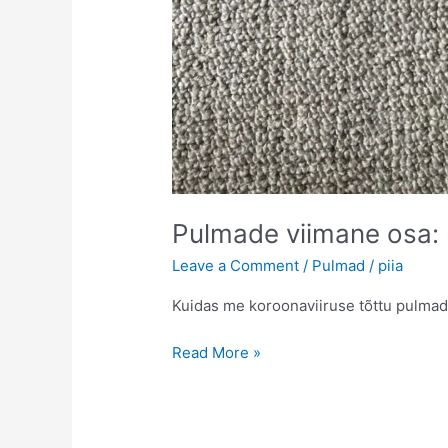
Pulmade viimane osa: 
Leave a Comment
/
Pulmad
/
piia
Kuidas me koroonaviiruse tõttu pulmad
Pulmade
Read More »
viimane
osa:
mis
üldse