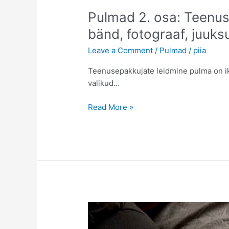
hingega
Pulmad 2. osa: Teenus
bänd, fotograaf, juuks
Leave a Comment
/
Pulmad
/
piia
Teenusepakkujate leidmine pulma on ik
valikud…
Pulmad
Read More »
2.
osa:
Teenusepakkujad:
pulmaisa/dj,
bänd,
fotograaf,
juuksur,
meigikunstnik