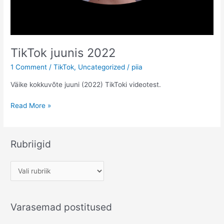
TikTok juunis 2022
1 Comment
/
TikTok
,
Uncategorized
/
piia
Väike kokkuvõte juuni (2022) TikToki videotest.
TikTok
Read More »
juunis
2022
Rubriigid
R
u
b
Varasemad postitused
r
i