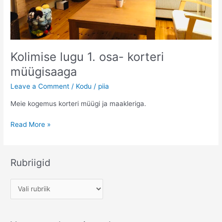
Kolimise lugu 1. osa- korteri
müügisaaga
Leave a Comment
/
Kodu
/
piia
Meie kogemus korteri müügi ja maakleriga.
Kolimise
Read More »
lugu
1.
osa-
Rubriigid
korteri
müügisaaga
R
u
b