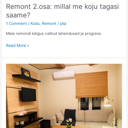
Remont 2.osa: millal me koju tagasi
saame?
1 Comment
/
Kodu
,
Remont
/
piia
Meie remondi käigus valitud lahendused ja progress.
Remont
Read More »
2.osa:
millal
me
koju
tagasi
saame?