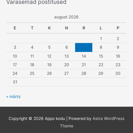
Varasemad postitused
r
i
august 2026
i
g
E
T
K
N
R
L
P
i
1
2
d
3
4
5
6
7
8
9
10
11
12
13
14
15
16
17
18
19
20
21
22
23
24
25
26
27
28
29
30
31
« märts
Copyright © 2026
Appo kodu
| Powered by
Astra WordPress
Theme