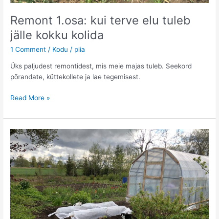
Remont 1.osa: kui terve elu tuleb
jälle kokku kolida
1 Comment
/
Kodu
/
piia
Üks paljudest remontidest, mis meie majas tuleb. Seekord
põrandate, küttekollete ja lae tegemisest.
Remont
Read More »
1.osa:
kui
terve
elu
tuleb
jälle
kokku
kolida