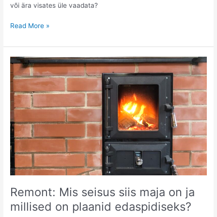
või ära visates üle vaadata?
Võta
Read More »
need
patareid
ja
akud
välja!
Remont: Mis seisus siis maja on ja
millised on plaanid edaspidiseks?