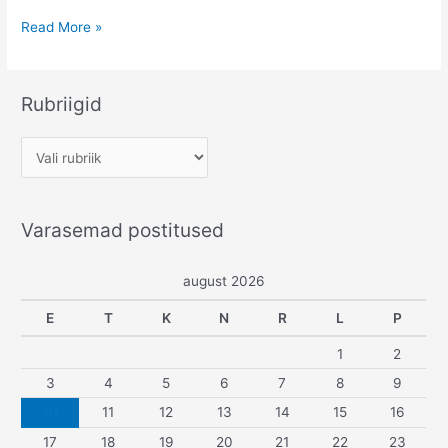
Kolimise
Read More »
lugu
1.
osa-
Rubriigid
korteri
müügisaaga
R
u
b
Varasemad postitused
r
i
august 2026
i
g
E
T
K
N
R
L
P
i
1
2
d
3
4
5
6
7
8
9
10
11
12
13
14
15
16
17
18
19
20
21
22
23