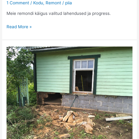
1 Comment
/
Kodu
,
Remont
/
piia
Meie remondi käigus valitud lahendused ja progress.
Remont
Read More »
2.osa:
millal
me
koju
tagasi
saame?