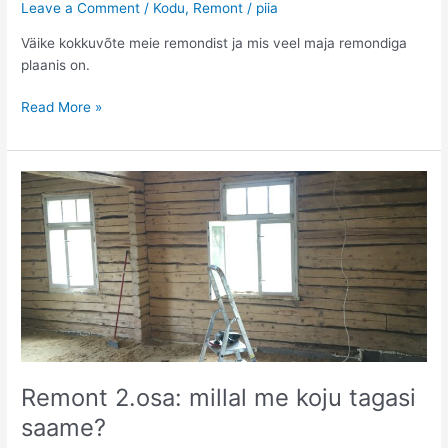
Leave a Comment
/
Kodu
,
Remont
/
piia
Väike kokkuvõte meie remondist ja mis veel maja remondiga
plaanis on.
Remont:
Read More »
Mis
seisus
siis
maja
on
ja
millised
on
plaanid
edaspidiseks?
Remont 2.osa: millal me koju tagasi
saame?