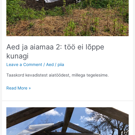
Aed ja aiamaa 2: töö ei lõppe
kunagi
Leave a Comment
/
Aed
/
piia
Taaskord kevadistest aiatöödest, millega tegelesime.
Aed
Read More »
ja
aiamaa
2:
töö
ei
lõppe
kunagi