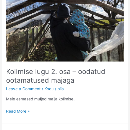
Kolimise lugu 2. osa – oodatud
ootamatused majaga
Leave a Comment
/
Kodu
/
piia
Meie esmased muljed majja kolimisel.
Kolimise
Read More »
lugu
2.