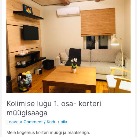
osa
–
oodatud
ootamatused
majaga
Kolimise lugu 1. osa- korteri
müügisaaga
Leave a Comment
/
Kodu
/
piia
Meie kogemus korteri müügi ja maakleriga.