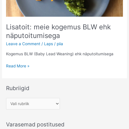
Lisatoit: meie kogemus BLW ehk
näputoitumisega
Leave a Comment
/
Laps
/
piia
Kogemus BLW (Baby Lead Weaning) ehk näputoitumisega
Lisatoit:
Read More »
meie
kogemus
BLW
Rubriigid
ehk
näputoitumisega
R
u
b
Varasemad postitused
r