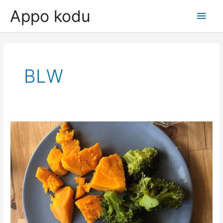
Skip
Appo kodu
Main
to
content
Men
BLW